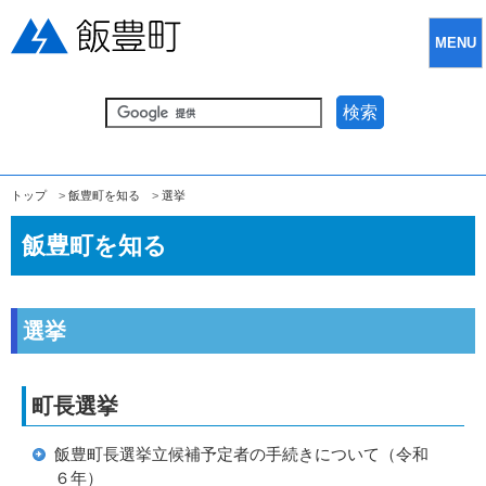
MENU
検索
トップ
>
飯豊町を知る
>
選挙
飯豊町を知る
選挙
町長選挙
飯豊町長選挙立候補予定者の手続きについて（令和
６年）