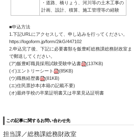
・道路、橋りょう、河川等の土木工事の
計画、設計、積算、施工管理等の経験
■申込方法
1.下記URLにアクセスして、申し込みを行ってください。
https://logoform.jp/form/2ikG/447102
2.申込完了後、下記に必要書類を飯豊町総務課総務財政室ま
で郵送してください。
(ア)
飯豊町職員採用試験受験申込書
(137KB)
(イ)
エントリーシート
(85KB)
(ウ)
職務経歴書
(81KB)
(エ)住民票抄本(本籍の記載不要)
(オ)最終学校の卒業証明書又は卒業見込証明書
この記事に関するお問い合わせ先
担当課／
総務課総務財政室