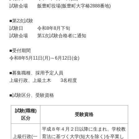
試験会場 飯豊町役場(飯豊町大字椿2888番地)
■第2次試験
試験日 令和8年8月下旬
試験会場 第1次試験合格者に通知
■受付期間
令和8年5月11日(月)～6月12日(金)
■募集職種、採用予定人員
上級行政、上級土木 3名程度
■試験区分、受験資格
試験(職種)
受験資格
区分
平成８年４月２日以降に生まれ、学校教
上級行政(一
育法に基づく大学(短大を除く)を卒業し