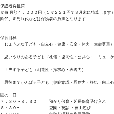
．保護者負担額
給食費 月額４，２００円（１食２２１円で３月末に精算します
保険代、園児服代などは保護者の負担となります
．保育目標
 じょうぶな子ども（自立心・健康・安全・体力・生命尊重
 思いやりのある子ども（礼儀・協同性・公共心・コミュニケ
 工夫する子ども（創造性・探求心・表現力）
 最後までがんばる子ども（規範意識・忍耐力・根気・向上
．園の一日
：３０〜８：３０ 預かり保育・延長保育受け入れ
：３０〜 登園・視診 ・自由遊び