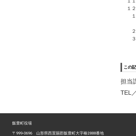
１
１
１
新
２
３
この
担当
TEL
飯豊町役場
〒999-0696 山形県西置賜郡飯豊町大字椿2888番地