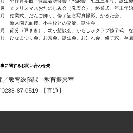
１月 ☆保育参観・保護者研修会・懇談会、七五三参り、誕生
２月 ☆クリスマスおたのしみ会（発表会）、終業式、年末年
月 始業式、だんご飾り、修了記念写真撮影、かるた会、
入園児面接、小学校との交流、誕生会
月 節分（豆まき）、幼小懇談会、かもしかクラブ修了式、な
月 ひなまつり会、お茶会、誕生会、お別れ会、修了式、卒
記事に関するお問い合わせ先
課／
教育総務課 教育振興室
／
0238-87-0519
【直通】