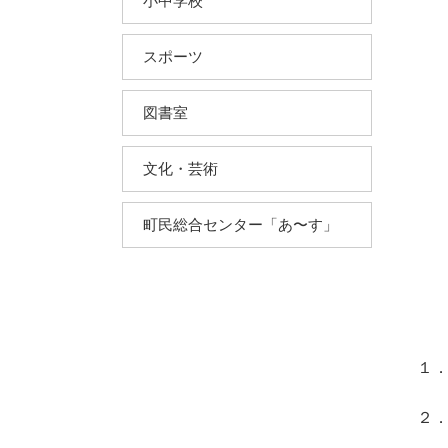
小中学校
スポーツ
図書室
文化・芸術
町民総合センター「あ〜す」
１
２
電