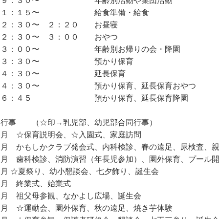
：３０〜 年齢別活動や集団活動
１：１５〜 給食準備・給食
２：３０〜 ２：２０ お昼寝
：３０〜 ３：００ おやつ
：００〜 年齢別お帰りの会・降園
：３０〜 預かり保育
：３０〜 延長保育
：３０〜 預かり保育、延長保育おやつ
：４５ 預かり保育、延長保育降園
．行事 （☆印→乳児部、幼児部合同行事）
月 ☆保育説明会、☆入園式、家庭訪問
月 かもしかクラブ発会式、内科検診、春の遠足、尿検査、親
月 歯科検診、消防演習（年長児参加）、園外保育、プール
月 ☆夏祭り、幼小懇談会、七夕飾り、誕生会
月 終業式、始業式
月 祖父母参観、なかよし広場、誕生会
０月 ☆運動会、園外保育、秋の遠足、焼き芋体験