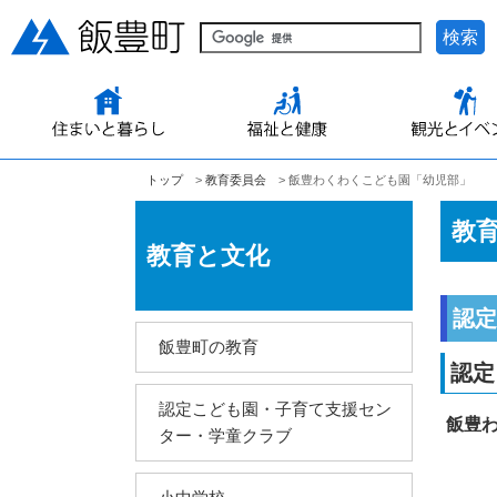
検索
トップ
>
教育委員会
> 飯豊わくわくこども園「幼児部」
教
教育と文化
認定
飯豊町の教育
認定
認定こども園・子育て支援セン
飯豊
ター・学童クラブ