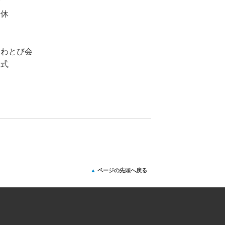
会
始休
わとび会
園式
ページの先頭へ戻る