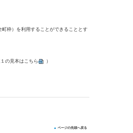
全町枠）を利用することができることとす
式１の見本は
こちら
）
ページの先頭へ戻る