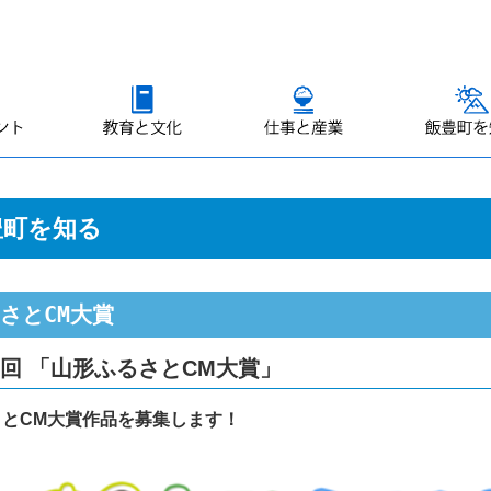
豊町を知る
さとCM大賞
6回 「山形ふるさとCM大賞」
さとCM大賞作品を募集します！