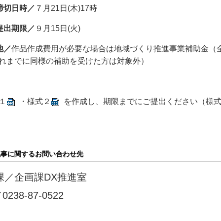
締切日時／
７月21日(木)17時
提出期限／
９月15日(火)
他／
作品作成費用が必要な場合は地域づくり推進事業補助金（
れまでに同様の補助を受けた方は対象外）
１
・
様式２
を作成し、期限までにご提出ください（様
記事に関するお問い合わせ先
課／
企画課DX推進室
／
0238-87‐0522