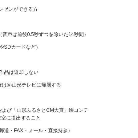
プレゼンができる方
音声は前後0.5秒ずつを除いた14秒間）
やSDカードなど）
作品は返却しない
権は㈱山形テレビに帰属する
よび「山形ふるさとCM大賞」絵コンテ
進室に提出すること
送・FAX・メール・直接持参）