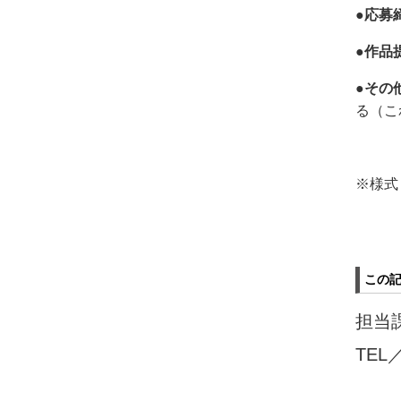
●応募
●作品
●その
る（こ
※
様式
この
担当
TEL