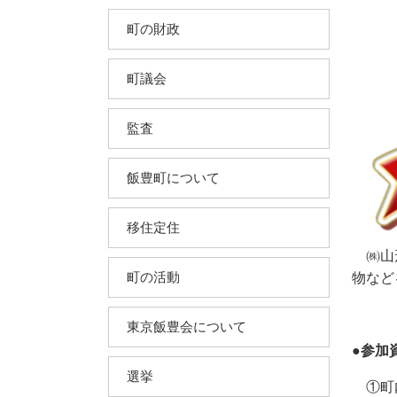
町の財政
町議会
監査
飯豊町について
移住定住
㈱山形
町の活動
物など
東京飯豊会について
●参加
選挙
①町内