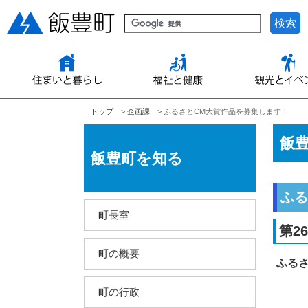
検索
トップ
>
企­画課­
> ふるさとCM大賞作品を募集します！
飯
飯豊町を知る
ふる
町長室
第2
町の概要
ふる
町の行政