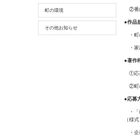
②番組
町の環境
●作品
その他お知らせ
・町の
・家庭
●著作
①応募
②町の
●応募
・「山
（様式
・企画