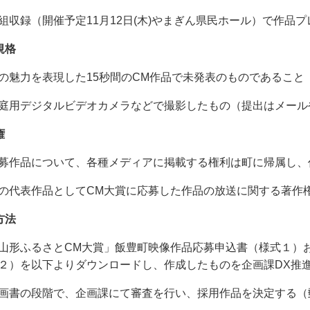
収録（開催予定11月12日(木)やまぎん県民ホール）で作品
規格
魅力を表現した15秒間のCM作品で未発表のものであること（
用デジタルビデオカメラなどで撮影したもの（提出はメール
権
作品について、各種メディアに掲載する権利は町に帰属し、
代表作品としてCM大賞に応募した作品の放送に関する著作
方法
形ふるさとCM大賞」飯豊町映像作品応募申込書（様式１）お
２）を以下よりダウンロードし、作成したものを企画課DX推
書の段階で、企画課にて審査を行い、採用作品を決定する（郵