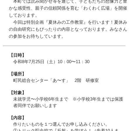
本町では読み聞かせ等を通じて、子どもたちの想像力と豊
かな感受性、親子の信頼関係を育む「わくわく広場」を開催
しております。
今回は特別企画『夏休みの工作教室』を行います！夏休み
の自由研究にもぴったりの内容となっております。みなさん
の参加をお待ちしています。
【日時】
令和8年7月25日（土）10：00〜11：30
【場所】
町民総合センター「あ〜す」 2階 研修室
【対象】
未就学児〜小学校6年生まで ※小学校3年生までは保護
者同伴でお願いします
【内容】
作りたいものを１つ選んでお申し込みください。
①トリック貯金箱で『反射』を学ぼう！（先着10人ま