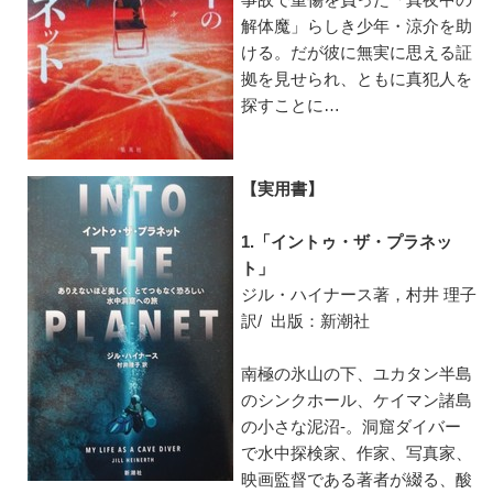
解体魔」らしき少年・涼介を助
ける。だが彼に無実に思える証
拠を見せられ、ともに真犯人を
探すことに…
【実用書】
1.「イントゥ・ザ・プラネッ
ト」
ジル・ハイナース著，村井 理子
訳/ 出版：新潮社
南極の氷山の下、ユカタン半島
のシンクホール、ケイマン諸島
の小さな泥沼-。洞窟ダイバー
で水中探検家、作家、写真家、
映画監督である著者が綴る、酸