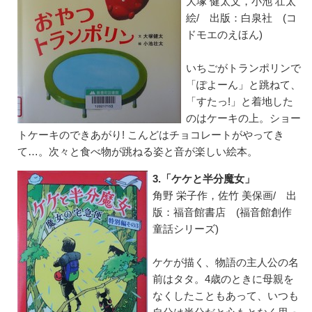
大塚 健太文，小池 壮太
絵/ 出版：白泉社 (コ
ドモエのえほん)
いちごがトランポリンで
「ぽよーん」と跳ねて、
「すたっ!」と着地した
のはケーキの上。ショー
トケーキのできあがり! こんどはチョコレートがやってき
て…。次々と食べ物が跳ねる姿と音が楽しい絵本。
3.「ケケと半分魔女」
角野 栄子作，佐竹 美保画/ 出
版：福音館書店 (福音館創作
童話シリーズ)
ケケが描く、物語の主人公の名
前はタタ。4歳のときに母親を
なくしたこともあって、いつも