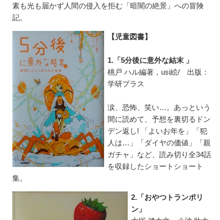
素も光も届かず人間の侵入を拒む「暗闇の絶景」への冒険
記。
【児童図書】
1.「5分後に意外な結末 」
桃戸 ハル編著，usi絵/ 出版：
学研プラス
涙、恐怖、笑い…。あっという
間に読めて、予想を裏切るドン
デン返し! 「よいお年を」「犯
人は…」「ダイヤの価値」「親
ガチャ」など、読み切り全34話
を収録したショートショート
集。
2.「おやつトランポリ
ン」