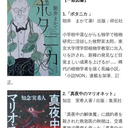
【一般図書】
1.「ボタニカ 」
朝井 まかて著/ 出版：祥伝社
小学校中退ながらも独学で植物
研究に没頭した牧野富太郎。東
京大学理学部植物学教室に出入
りを許され、新種の発見など目
覚ましい成果を上げるが…。稀
代の植物学者を描く長編小説。
『小説NON』連載を加筆、訂
正。
2.「真夜中のマリオネット」
知念 実希人著 / 出版：集英社
「真夜中の解体魔」に婚約者を
殺された救急医の秋穂は、交通
事故で重傷を負った「真夜中の