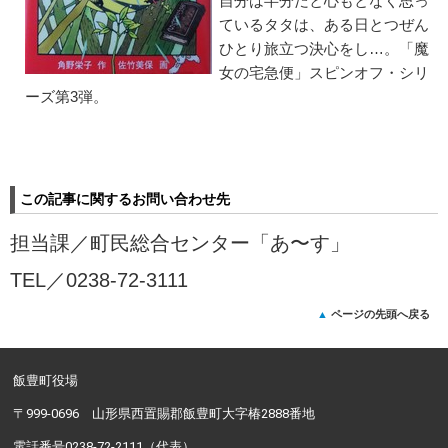
自分は半分だと心もとなく思っ
ているタタは、ある日とつぜん
ひとり旅立つ決心をし…。「魔
女の宅急便」スピンオフ・シリ
ーズ第3弾。
この記事に関するお問い合わせ先
担当課／
町民総合センター「あ〜す」
TEL／
0238-72-3111
ページの先頭へ戻る
飯豊町役場
〒999-0696 山形県西置賜郡飯豊町大字椿2888番地
電話番号0238-72-2111（代表）