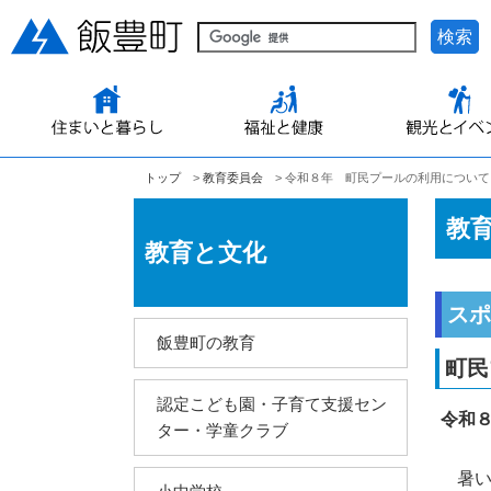
検索
トップ
>
教育委員会
> 令和８年 町民プールの利用について
教
教育と文化
スポ
飯豊町の教育
町民
認定こども園・子育て支援セン
令和
ター・学童クラブ
暑