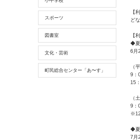
小中学校
【
スポーツ
ど
図書室
【
◆
6月
文化・芸術
（
町民総合センター「あ〜す」
9：
15
（
9：
※1
◆
7月