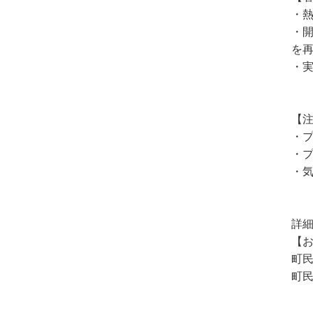
・熱
・開
を
・実
【
・
・
・
詳
【
町民
町民