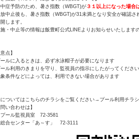
中症予防のため、暑さ指数（WBGT)が
３１以上になった場合
放中止後も、暑さ指数（WBGT)が31未満となり安全が確認
再開します。
施・中止等の情報は飯豊町公式LINEよりお知らせいたします
注意点】
プールに入るときは、必ず水泳帽子が必要になります
プール利用のきまりを守り、監視員の指示にしたがってくださ
気象条件などによっては、利用できない場合があります
細についてはこちらのチラシをご覧ください→
プール利用チラ
お問い合わせは】
プール監視員室 72-3581
総合センター「あ～す」 72-3111