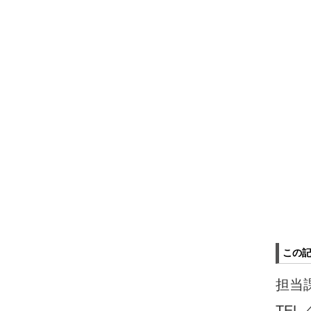
この
担当
TEL