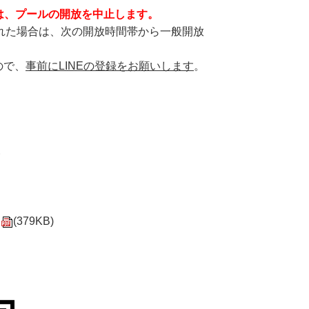
は、プールの開放を中止します。
された場合は、次の開放時間帯から一般開放
ので、
事前にLINEの登録をお願いします
。
い
シ
(379KB)