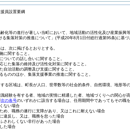
支援員設置要綱
高齢化等の進行が著しい当町において、地域活動の活性化及び産業振興
ける集落対策の推進について」
(平成20年8月1日付総行過第95条)
に基づ
務は、次に掲げるとおりとする。
施に関すること。
についての話し合いに関すること。
応じた集落の維持及び活性化対策に関すること。
た自治活動の調整及び支援に関すること。
るもののほか、集落支援事業の推進に関すること。
当する区域は、町長が人口、世帯数等の社会的条件、自然環境、地形等
学識経験を有する者、地域の実情に精通した者、地域づくりへの関心が
が
次の各号
のいずれかに該当する場合は、任用期間中であってもその職
くない場合
ため、職務の遂行に支障があり、又はこれに耐えない場合
に違反し、又は、職務を怠った場合
ふさわしくない非行があった場合
した場合