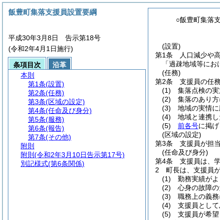
飯豊町集落支援員設置要綱
○飯豊町集落
平成30年3月8日 告示第18号
(設置)
(令和2年4月1日施行)
第1条
人口減少や
「過疎地域等にお
条項目次
沿革
(任務)
本則
第2条
支援員の任
第1条
(設置)
(1)
集落点検の実
第2条
(任務)
(2)
集落のあり方
第3条
(区域の設定)
(3)
地域の実情に
第4条
(任命及び身分)
(4)
地域と連携し
第5条
(服務)
(5)
前各号
に掲げ
第6条
(報告)
(区域の設定)
第7条
(その他)
第3条
支援員が担
附則
(任命及び身分)
附則
(令和2年3月10日告示第17号)
第4条
支援員は、
別記様式
(第6条関係)
2
町長は、支援員
(1)
勤務実績がよ
(2)
心身の故障の
(3)
職務上の義務
(4)
支援員として
(5)
支援員が希望