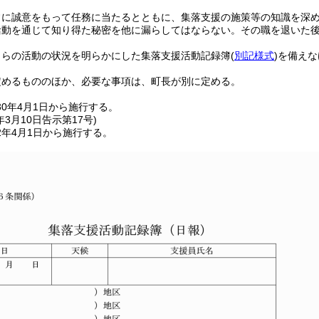
常に誠意をもって任務に当たるとともに、集落支援の施策等の知識を深
活動を通じて知り得た秘密を他に漏らしてはならない。
その職を退いた
自らの活動の状況を明らかにした集落支援活動記録簿
(
別記様式
)
を備えな
定めるもののほか、必要な事項は、町長が別に定める。
0年4月1日から施行する。
年3月10日
告示第17号)
2年4月1日から施行する。