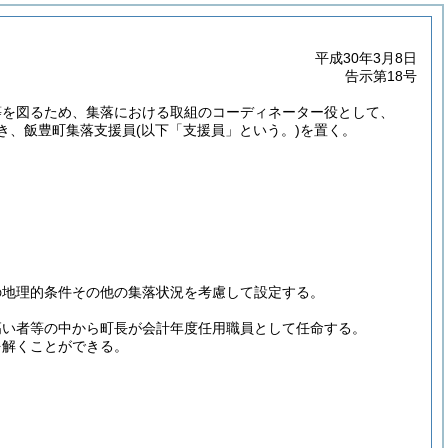
平成30年3月8日
告示第18号
等を図るため、集落における取組のコーディネーター役として、
き、飯豊町集落支援員
(以下「支援員」という。)
を置く。
の地理的条件その他の集落状況を考慮して設定する。
高い者等の中から町長が会計年度任用職員として任命する。
を解くことができる。