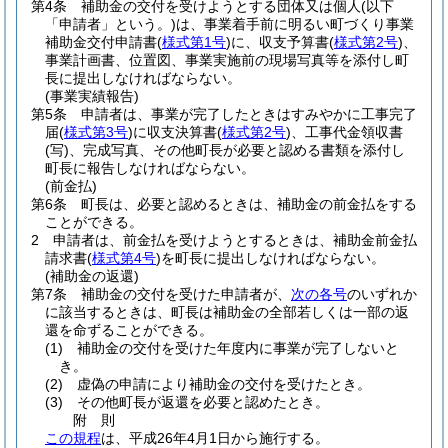
第4条
補助金の交付を受けようとする団体又は個人
(以下
「申請者」という。)
は、事業着手前に明るい町づくり事業
補助金交付申請書
(
様式第1号
)
に、収支予算書
(
様式第2号
)
、
事業計画書、位置図、事業実施前の現場写真等を添付し町
長に提出しなければならない。
(事業実績報告)
第5条
申請者は、事業が完了したときはすみやかに工事完了
届
(
様式第3号
)
に収支決算書
(
様式第2号
)
、工事代金領収書
(写)
、完成写真、その他町長が必要と認める書類を添付し
町長に報告しなければならない。
(前金払)
第6条
町長は、必要と認めるときは、補助金の前金払をする
ことができる。
2
申請者は、前金払を受けようとするときは、補助金前金払
請求書
(
様式第4号
)
を町長に提出しなければならない。
(補助金の返還)
第7条
補助金の交付を受けた申請者が、
次の各号
のいずれか
に該当するときは、町長は補助金の全部若しくは一部の返
還を命ずることができる。
(1)
補助金の交付を受けた年度内に事業が完了しないと
き。
(2)
虚偽の申請により補助金の交付を受けたとき。
(3)
その他町長が返還を必要と認めたとき。
附
則
この規程
は、平成26年4月1日から施行する。