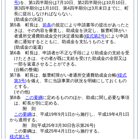
号
)
を、第1四半期分は7月10日、第2四半期分は10月10日、
第3四半期分は1月10日、第4四半期分は3月末日までに、町
長に提出しなければならない。
(助成金の決定)
第5条
町長は、
前条
の規定により申請書等の提出があったと
きは、その内容を審査し、助成金を決定し、飯豊町障がい
者通所交通費助成金交付決定通知書
(
様式第2号
)
により申請
者に通知するとともに、助成金を支払うものとする。
(助成金の返還)
第6条
町長は、申請者が不正な手段により助成金の支給を受
けたときは、その者が既に支給を受けた助成金の全部又は
一部を返還させることができる。
(台帳の整備)
第7条
町長は、飯豊町障がい者通所交通費助成金台帳
(
様式
第3号
)
を備え、常に当該事業の状況を明確にしておくもの
とする。
(その他)
第8条
この要綱
に定めるもののほか、助成に関し必要な事項
は、町長が別に定める。
附
則
この要綱
は、平成19年9月1日から施行し、平成19年4月1日
から適用する。
附
則
(平成25年3月30日
告示第26号)
この要綱は、平成25年4月1日から施行する。
様式第1号