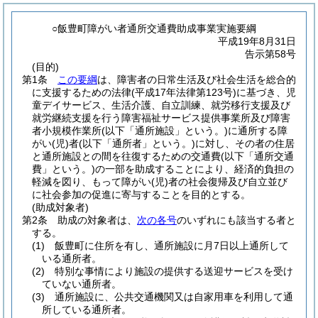
○飯豊町障がい者通所交通費助成事業実施要綱
平成19年8月31日
告示第58号
(目的)
第1条
この要綱
は、障害者の日常生活及び社会生活を総合的
に支援するための法律
(平成17年法律第123号)
に基づき、児
童デイサービス、生活介護、自立訓練、就労移行支援及び
就労継続支援を行う障害福祉サービス提供事業所及び障害
者小規模作業所
(以下「通所施設」という。)
に通所する障
がい
(児)
者
(以下「通所者」という。)
に対し、その者の住居
と通所施設との間を往復するための交通費
(以下「通所交通
費」という。)
の一部を助成することにより、経済的負担の
軽減を図り、もって障がい
(児)
者の社会復帰及び自立並び
に社会参加の促進に寄与することを目的とする。
(助成対象者)
第2条
助成の対象者は、
次の各号
のいずれにも該当する者と
する。
(1)
飯豊町に住所を有し、通所施設に月7日以上通所して
いる通所者。
(2)
特別な事情により施設の提供する送迎サービスを受け
ていない通所者。
(3)
通所施設に、公共交通機関又は自家用車を利用して通
所している通所者。