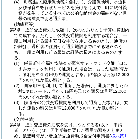
(4)
町税
(国民健康保険税を含む。)
、介護保険料、水道料
及び保育料等行政サービスを受けるうえで、町に納付義
務が発生しているすべての公的な納付金の滞納がない世
帯の構成員である通所者。
(助成額等)
第3条
通所交通費の助成額は、次のとおりとし予算の範囲内
で助成する。
ただし、公共交通機関を利用する場合は、一
般に利用し得る最も安価な手段を用いるものとし、通所の
距離は、通所者の住居から通所施設までに至る経路のう
ち、一般に利用し得る最短の経路の長さによるものとす
る。
(1)
飯豊町社会福祉協議会が運営するデマンド交通「ほほ
えみカー」を利用して通所した場合は、要した運賃
(障が
い者利用料金適用後の運賃とする。)
の額又は月額12,000
円のいずれか低い額とする。
(2)
自家用車を利用して通所した場合は、通所に要した距
離1キロメートル当たり15円を乗じた額又は月額12,000
円のいずれか低い額とする。
(3)
鉄道等の公共交通機関を利用して通所した場合は、要
した運賃の額又は月額12,000円のいずれか低い額とす
る。
(交付申請)
第4条
通所交通費の助成を受けようとする者
(以下「申請
者」という。)
は、四半期毎に要した費用の額をとりまと
め、飯豊町障がい者通所交通費助成金交付申請書
(
様式第1