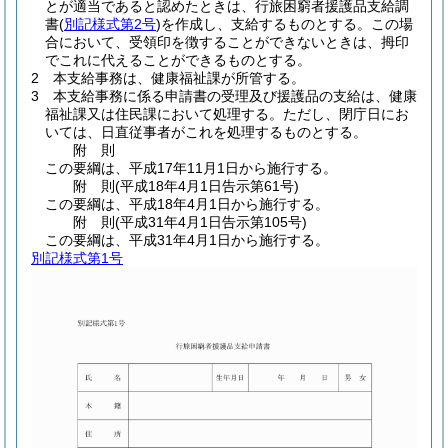
とが適当であると認めたときは、行旅困窮者援護品支給調
書
(
別記様式第2号
)
を作成し、支給するものとする。
この場
合において、受領印を徴することができないときは、拇印
でこれに代えることができるものとする。
2
本支給事務は、健康福祉課が所管する。
3
本支給事務に係る申請書の受理及び援護品の支給は、健康
福祉課又は住民課において処理する。
ただし、閉庁日にお
いては、日直従事者がこれを処理するものとする。
附
則
この要綱は、平成17年11月1日から施行する。
附
則
(平成18年4月1日
告示第61号)
この要綱は、平成18年4月1日から施行する。
附
則
(平成31年4月1日
告示第105号)
この要綱は、平成31年4月1日から施行する。
別記様式第1号