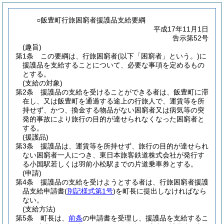
○飯豊町行旅困窮者援護品支給要綱
平成17年11月1日
告示第52号
(趣旨)
第1条
この要綱は、行旅困窮者
(以下「困窮者」という。)
に
援護品を支給することについて、必要な事項を定めるもの
とする。
(支給の対象)
第2条
援護品の支給を受けることができる者は、飯豊町に滞
在し、又は飯豊町を通過する途上の行旅人で、運賃等を所
持せず、かつ、換金する物品がない困窮者又は病気等の突
発的事故により旅行の目的が達せられなくなった困窮者と
する。
(援護品)
第3条
援護品は、運賃等を所持せず、旅行の目的が達せられ
ない困窮者一人につき、東日本旅客鉄道株式会社が発行す
る小国駅若しくは羽前小松駅までの片道乗車券とする。
(申請)
第4条
援護品の支給を受けようとする者は、行旅困窮者援護
品支給申請書
(
別記様式第1号
)
を町長に提出しなければなら
ない。
(支給方法)
第5条
町長は、
前条
の申請書を受理し、援護品を支給するこ