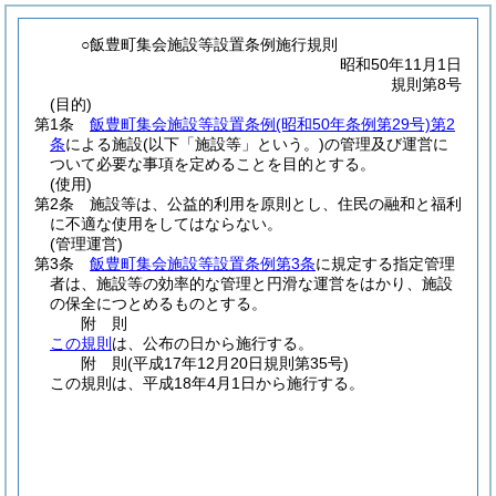
○飯豊町集会施設等設置条例施行規則
昭和50年11月1日
規則第8号
(目的)
第1条
飯豊町集会施設等設置条例
(昭和50年条例第29号)
第2
条
による施設
(以下「施設等」という。)
の管理及び運営に
ついて必要な事項を定めることを目的とする。
(使用)
第2条
施設等は、公益的利用を原則とし、住民の融和と福利
に不適な使用をしてはならない。
(管理運営)
第3条
飯豊町集会施設等設置条例第3条
に規定する指定管理
者は、施設等の効率的な管理と円滑な運営をはかり、施設
の保全につとめるものとする。
附
則
この規則
は、公布の日から施行する。
附
則
(平成17年12月20日
規則第35号)
この規則は、平成18年4月1日から施行する。