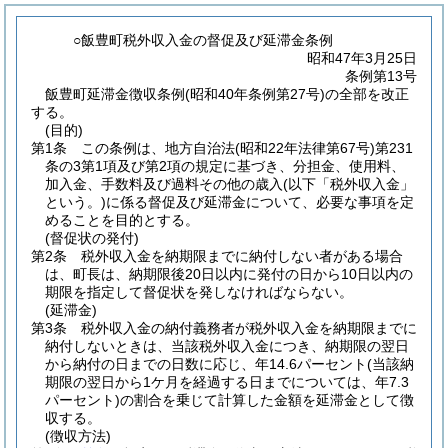
○飯豊町税外収入金の督促及び延滞金条例
昭和47年3月25日
条例第13号
飯豊町延滞金徴収条例(昭和40年条例第27号)の全部を改正
する。
(目的)
第1条
この条例は、地方自治法
(昭和22年法律第67号)
第231
条の3第1項及び第2項の規定に基づき、分担金、使用料、
加入金、手数料及び過料その他の歳入
(以下「税外収入金」
という。)
に係る督促及び延滞金について、必要な事項を定
めることを目的とする。
(督促状の発付)
第2条
税外収入金を納期限までに納付しない者がある場合
は、町長は、納期限後20日以内に発付の日から10日以内の
期限を指定して督促状を発しなければならない。
(延滞金)
第3条
税外収入金の納付義務者が税外収入金を納期限までに
納付しないときは、当該税外収入金につき、納期限の翌日
から納付の日までの日数に応じ、年14.6パーセント
(当該納
期限の翌日から1ケ月を経過する日までについては、年7.3
パーセント)
の割合を乗じて計算した金額を延滞金として徴
収する。
(徴収方法)