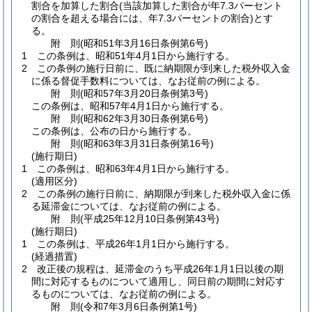
割合を加算した割合
(当該加算した割合が年7.3パーセント
の割合を超える場合には、年7.3パーセントの割合)
とす
る。
附
則
(昭和51年3月16日
条例第6号)
1
この条例は、昭和51年4月1日から施行する。
2
この条例の施行日前に、既に納期限が到来した税外収入金
に係る督促手数料については、なお従前の例による。
附
則
(昭和57年3月20日
条例第3号)
この条例は、昭和57年4月1日から施行する。
附
則
(昭和62年3月30日
条例第6号)
この条例は、公布の日から施行する。
附
則
(昭和63年3月31日
条例第16号)
(施行期日)
1
この条例は、昭和63年4月1日から施行する。
(適用区分)
2
この条例の施行日前に、納期限が到来した税外収入金に係
る延滞金については、なお従前の例による。
附
則
(平成25年12月10日
条例第43号)
(施行期日)
1
この条例は、平成26年1月1日から施行する。
(経過措置)
2
改正後の規程は、延滞金のうち平成26年1月1日以後の期
間に対応するものについて適用し、同日前の期間に対応す
るものについては、なお従前の例による。
附
則
(令和7年3月6日
条例第1号)