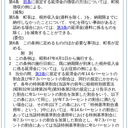
第4条
前条
に規定する延滞金の徴収の方法については、町税
徴収の例による。
(減免)
第5条
町長は、税外収入金
(過料を除く。)
を、納期限までに
納付しなかったことについて、やむを得ない事由があると
認める場合においては、
第3条
の延滞金
(過料に係るものを
除く。)
を減免することができる。
(委任)
第6条
この条例に定めるもののほか必要な事項は、町長が定
める。
附
則
1
この条例は、昭和47年4月1日から施行する。
2
この条例の施行日前に、既に納期限が到来した税外収入金
に係る延滞金については、なお従前の例による。
3
当分の間、
第3条
に規定する延滞金の年14.6パーセントの
割合及び年7.3パーセントの割合は、同行の規定にかかわら
ず、各年の特例基準割合
(当該年の前年に租税特別措置法
(昭和32年法律第26号)
第93条第2項の規定により告示され
た割合に年1パーセントの割合を加算した割合をいう。以下
この条において同じ。)
が年7.3パーセントの割合に満たな
い場合には、その年
(以下この条において「特例基準割合適
用年」という。)
中においては、年14.6パーセントの割合に
あっては当該特例基準割合適用年における特例基準割合に
年7.3パーセントの割合を加算した割合とし、年7.3パーセ
ントの割合にあっては当該特例基準割合に年1パーセントの