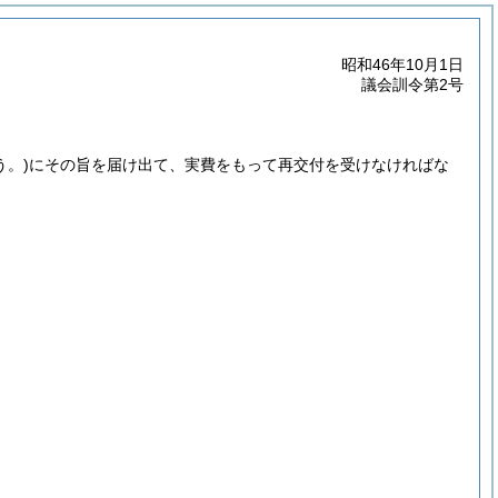
昭和46年10月1日
議会訓令第2号
う。)
にその旨を届け出て、実費をもって再交付を受けなければな
。