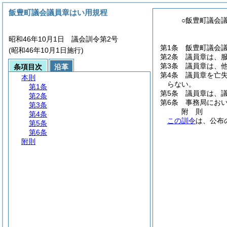
飯豊町議会議員章はい用規程
○飯豊町議会
昭和46年10月1日 議会訓令第2号
第1条
飯豊町議会
(昭和46年10月1日施行)
第2条
議員章は、
第3条
議員章は、
条項目次
沿革
第4条
議員章を亡
本則
らない。
第1条
第5条
議員章は、
第2条
第6条
事務局にお
第3条
附
則
第4条
この訓令
は、公布
第5条
第6条
附則