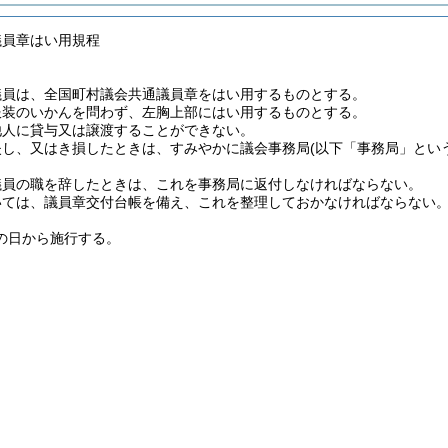
議員章はい用規程
議員は、全国町村議会共通議員章をはい用するものとする。
服装のいかんを問わず、左胸上部にはい用するものとする。
他人に貸与又は譲渡することができない。
失し、又はき損したときは、すみやかに議会事務局
(以下「事務局」とい
議員の職を辞したときは、これを事務局に返付しなければならない。
いては、議員章交付台帳を備え、これを整理しておかなければならない
の日から施行する。